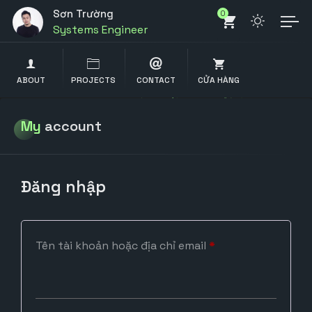
System Administrator
Sơn Trường
0
Systems Engineer
Data scientist
Computer Engineer
ABOUT
PROJECTS
CONTACT
CỬA HÀNG
Cyber Security
My
account
System Administrator
Đăng nhập
Bắt
Tên tài khoản hoặc địa chỉ email
*
buộc